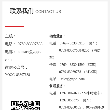
联系我们
CONTACT US
主机：
销售业务：
电话：0769 - 8330 8918 （罐车）
电话： 0769-83307688
0769-83307688-8200 （消防
电邮： contact@yqqc.
车）
com
传真：0769 - 8330 1599（罐车）
微信公众号：
0769-83269758 （消防车）
YQQC_83307688
电邮： sales@yqqc. com
售后服务：
电话：13925807469(7*24小时罐车)
电话：
13925856376 （罐车）
0769-83260165 ，400-9999169